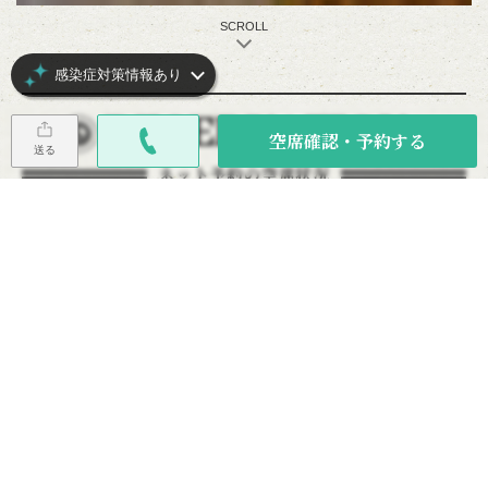
SCROLL
感染症対策情報あり
RESERVATION
空席確認・予約する
送る
ネット予約の空席状況
本日お席空いてます！
◎
木
金
土
日
月
火
水
08/06
08/07
08/08
08/09
08/10
08/11
08/12
◎
◎
◎
◎
休
◎
◎
08/13
08/14
08/15
08/16
08/17
08/18
08/19
◎
◎
◎
◎
休
休
◎
◎
即予約可
□
リクエスト予約可
TEL
要問い合わせ
×
予約不可
休
定休日