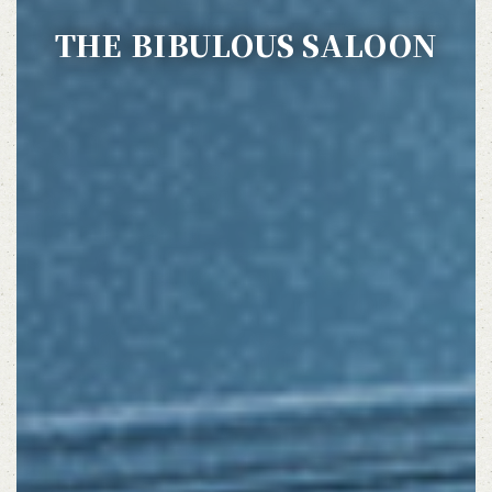
京都府京都市左京区一乗寺里ノ前町76‐2
THE BIBULOUS SALOON
https://biburous-saloon.owst.jp/
お店情報をコピー
閉じる